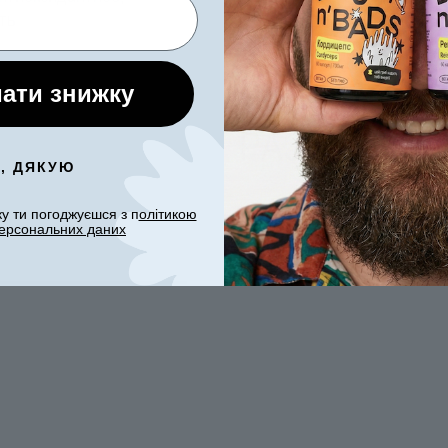
ть
НИЖЕ МОЖЕ
ати знижку
РАЗВЕРНУТ
І, ДЯКУЮ
у ти погоджуєшся з п
олітикою
ерсональних даних
БОЛЬШЕ ИНФОРМ