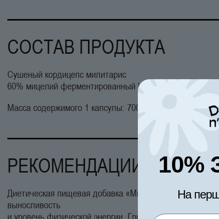
СОСТАВ ПРОДУКТА
Сушеный кордицепс милитарис
60% мицелий ферментированный | 40% плодовое тело
Масса содержимого 1 капсулы: 700мг, цена кордицепса 
10% 
РЕКОМЕНДАЦИИ К ПОТР
Диетическая пищевая добавка «Микродозинг кордицеп
На перш
выносливость
и уровень физической энергии. Гриб кордицепс имеет 
Email