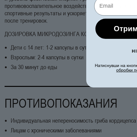
противовоспалительное воздействие, помогает улучши
спортивные результаты и ускоряет восстановление
после тренировок.
Отрим
ДОЗИРОВКА МИКРОДОЗИНГА КОРДИЦЕПСА:
Дети с 14 лет: 1-2 капсулы в сутки
Н
Взрослым: 2-4 капсулы в сутки
Натиснувши на кнопк
За 30 минут до еды
обробки п
ПРОТИВОПОКАЗАНИЯ
Индивидуальная непереносимость гриба кордицепса
Лицам с хроническими заболеваниями