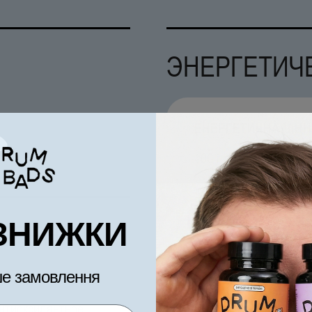
ЭНЕРГЕТИЧ
650 грн.
ЗНИЖКИ
ЕБЛЕНИЮ
са» повышает
е замовлення
антиоксидантное,